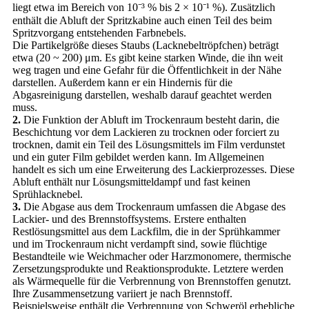
liegt etwa im Bereich von 10⁻³ % bis 2 × 10⁻¹ %). Zusätzlich
enthält die Abluft der Spritzkabine auch einen Teil des beim
Spritzvorgang entstehenden Farbnebels.
Die Partikelgröße dieses Staubs (Lacknebeltröpfchen) beträgt
etwa (20 ~ 200) μm. Es gibt keine starken Winde, die ihn weit
weg tragen und eine Gefahr für die Öffentlichkeit in der Nähe
darstellen. Außerdem kann er ein Hindernis für die
Abgasreinigung darstellen, weshalb darauf geachtet werden
muss.
2.
Die Funktion der Abluft im Trockenraum besteht darin, die
Beschichtung vor dem Lackieren zu trocknen oder forciert zu
trocknen, damit ein Teil des Lösungsmittels im Film verdunstet
und ein guter Film gebildet werden kann. Im Allgemeinen
handelt es sich um eine Erweiterung des Lackierprozesses. Diese
Abluft enthält nur Lösungsmitteldampf und fast keinen
Sprühlacknebel.
3.
Die Abgase aus dem Trockenraum umfassen die Abgase des
Lackier- und des Brennstoffsystems. Erstere enthalten
Restlösungsmittel aus dem Lackfilm, die in der Sprühkammer
und im Trockenraum nicht verdampft sind, sowie flüchtige
Bestandteile wie Weichmacher oder Harzmonomere, thermische
Zersetzungsprodukte und Reaktionsprodukte. Letztere werden
als Wärmequelle für die Verbrennung von Brennstoffen genutzt.
Ihre Zusammensetzung variiert je nach Brennstoff.
Beispielsweise enthält die Verbrennung von Schweröl erhebliche