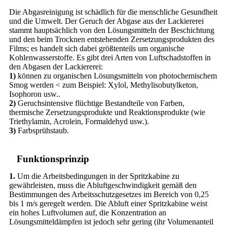
Die Abgasreinigung ist schädlich für die menschliche Gesundheit
und die Umwelt. Der Geruch der Abgase aus der Lackiererei
stammt hauptsächlich von den Lösungsmitteln der Beschichtung
und den beim Trocknen entstehenden Zersetzungsprodukten des
Films; es handelt sich dabei größtenteils um organische
Kohlenwasserstoffe. Es gibt drei Arten von Luftschadstoffen in
den Abgasen der Lackiererei:
1)
können zu organischen Lösungsmitteln von photochemischem
Smog werden < zum Beispiel: Xylol, Methylisobutylketon,
Isophoron usw..
2)
Geruchsintensive flüchtige Bestandteile von Farben,
thermische Zersetzungsprodukte und Reaktionsprodukte (wie
Triethylamin, Acrolein, Formaldehyd usw.).
3)
Farbsprühstaub.
Funktionsprinzip
1.
Um die Arbeitsbedingungen in der Spritzkabine zu
gewährleisten, muss die Abluftgeschwindigkeit gemäß den
Bestimmungen des Arbeitsschutzgesetzes im Bereich von 0,25
bis 1 m/s geregelt werden. Die Abluft einer Spritzkabine weist
ein hohes Luftvolumen auf, die Konzentration an
Lösungsmitteldämpfen ist jedoch sehr gering (ihr Volumenanteil