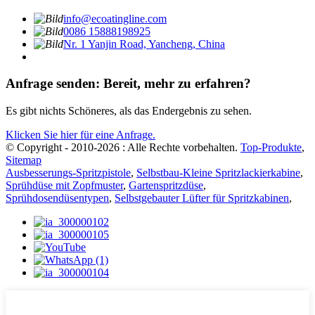
info@ecoatingline.com
0086 15888198925
Nr. 1 Yanjin Road, Yancheng, China
Anfrage senden: Bereit, mehr zu erfahren?
Es gibt nichts Schöneres, als das Endergebnis zu sehen.
Klicken Sie hier für eine Anfrage.
© Copyright - 2010-2026 : Alle Rechte vorbehalten.
Top-Produkte
,
Sitemap
Ausbesserungs-Spritzpistole
,
Selbstbau-Kleine Spritzlackierkabine
,
Sprühdüse mit Zopfmuster
,
Gartenspritzdüse
,
Sprühdosendüsentypen
,
Selbstgebauter Lüfter für Spritzkabinen
,