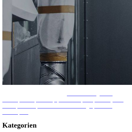
Surley ist eine Sammlung von
Vorbehandlungs- und
Elektrophoreseprozesse
Spritzkabine
Ofen
Fördersystem
Duschprüfstand
Umweltschutztechnologie
Zubehör
Arbeitsplatz
Stil in einem Geschäft.
Kategorien