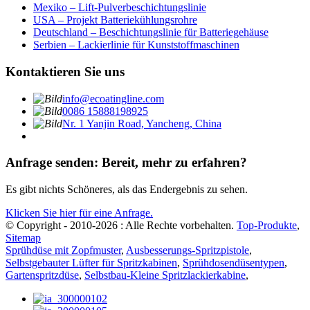
Mexiko – Lift-Pulverbeschichtungslinie
USA – Projekt Batteriekühlungsrohre
Deutschland – Beschichtungslinie für Batteriegehäuse
Serbien – Lackierlinie für Kunststoffmaschinen
Kontaktieren Sie uns
info@ecoatingline.com
0086 15888198925
Nr. 1 Yanjin Road, Yancheng, China
Anfrage senden: Bereit, mehr zu erfahren?
Es gibt nichts Schöneres, als das Endergebnis zu sehen.
Klicken Sie hier für eine Anfrage.
© Copyright - 2010-2026 : Alle Rechte vorbehalten.
Top-Produkte
,
Sitemap
Sprühdüse mit Zopfmuster
,
Ausbesserungs-Spritzpistole
,
Selbstgebauter Lüfter für Spritzkabinen
,
Sprühdosendüsentypen
,
Gartenspritzdüse
,
Selbstbau-Kleine Spritzlackierkabine
,