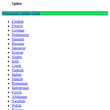
Spitze
WhatsApp-Online-Chat!
English
French
German
Portuguese
Spanish
Russian
Japanese
Korean
Arabic
Irish
Greek
Turkish
Italian
Danish
Romanian
Indonesian
Czech
Afrikaans
Swedish
Polish
Basque