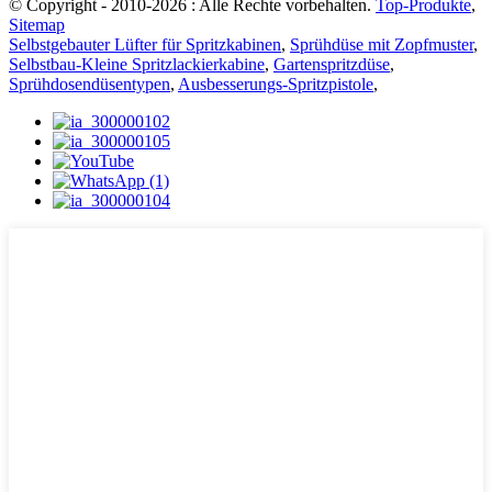
© Copyright - 2010-2026 : Alle Rechte vorbehalten.
Top-Produkte
,
Sitemap
Selbstgebauter Lüfter für Spritzkabinen
,
Sprühdüse mit Zopfmuster
,
Selbstbau-Kleine Spritzlackierkabine
,
Gartenspritzdüse
,
Sprühdosendüsentypen
,
Ausbesserungs-Spritzpistole
,