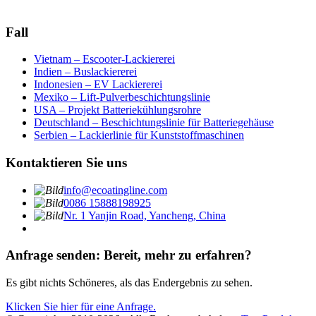
Fall
Vietnam – Escooter-Lackiererei
Indien – Buslackiererei
Indonesien – EV Lackiererei
Mexiko – Lift-Pulverbeschichtungslinie
USA – Projekt Batteriekühlungsrohre
Deutschland – Beschichtungslinie für Batteriegehäuse
Serbien – Lackierlinie für Kunststoffmaschinen
Kontaktieren Sie uns
info@ecoatingline.com
0086 15888198925
Nr. 1 Yanjin Road, Yancheng, China
Anfrage senden: Bereit, mehr zu erfahren?
Es gibt nichts Schöneres, als das Endergebnis zu sehen.
Klicken Sie hier für eine Anfrage.